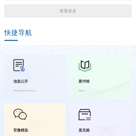
休闲所召开2026年上半年工作总结会
31
查看更多
暨总支党员大会
2026.07
休闲所
快捷导航
信息所所长任妮一行赴新疆高校院所
31
和企业调研
2026.07
信息所
信息公开
图书馆
Information disclosure
library
官微精选
意见箱