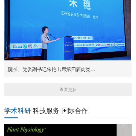
院长、党委副书记朱艳出席第四届肉类加工产业科技创新...
江苏大学校长邹小波一行来院调研交流
我院召开“学习赵亚夫 实干建新功”学习动员大会
《江苏乡村产业发展报告》编制工作交流会顺利召开
斐济共和国议会自然资源委员会主席卡拉维提·拉武阁下...
查看更多
学术科研
科技服务
国际合作